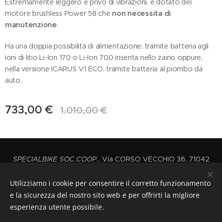
Estremamente leggero e privo di vibrazioni, è dotato del
motore brushless Power 58 che
non necessita di
manutenzione
.
Ha una doppia possibilità di alimentazione: tramite batteria agli
ioni di litio Li-Ion 170 o Li-Ion 700 inserita nello zaino oppure,
nella versione ICARUS V1 ECO, tramite batteria al piombo da
auto.
733,00
€
1.010,00
€
SPECIALBIKE SOC.COOP.
, Via CORSO VECCHIO 36, 71042
CERIGNOLA,
P.iva: 03444720712
Utilizziamo i cookie per consentire il corretto funzionamento
+39 0885414461 INT2
e la sicurezza del nostro sito web e per offrirti la migliore
Cel.3466734831
esperienza utente possibile.
Cookies