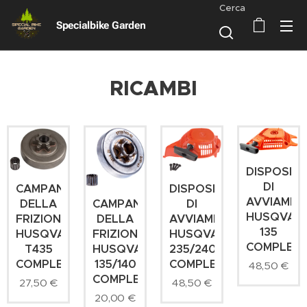
Cerca
Specialbike Garden
RICAMBI
DISPOSITI
DI
DISPOSITIVO
CAMPANA
AVVIAMEN
CAMPANA
DI
DELLA
HUSQVAR
DELLA
AVVIAMENTO
FRIZIONE
135
FRIZIONE
HUSQVARNA
HUSQVARNA
COMPLET
HUSQVARNA
235/240
T435
135/140
COMPLETO
COMPLETA
48,50
€
COMPLETA
48,50
€
27,50
€
20,00
€