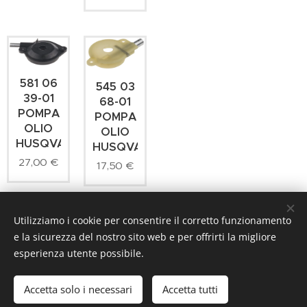
581 06
545 03
39-01
68-01
POMPA
POMPA
OLIO
OLIO
HUSQVARNA
HUSQVARNA
27,00
€
17,50
€
Utilizziamo i cookie per consentire il corretto funzionamento
e la sicurezza del nostro sito web e per offrirti la migliore
SPECIALBIKE SOC.COOP.
, Via CORSO VECCHIO 36, 71042
esperienza utente possibile.
CERIGNOLA,
P.iva: 03444720712
+39 0885414461 INT2
Accetta solo i necessari
Accetta tutti
Cel.3466734831