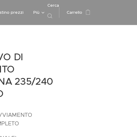
Cerca
istino prezzi
Più
Carrello
VO DI
NTO
A 235/240
O
AVVIAMENTO
MPLETO