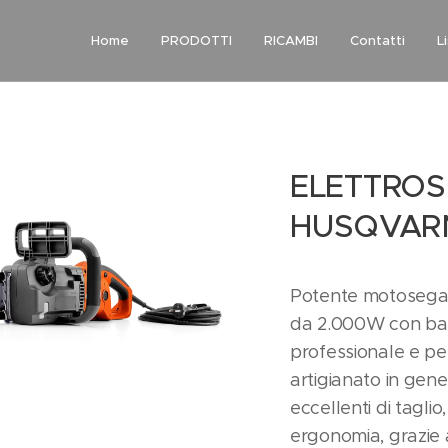
Home
PRODOTTI
RICAMBI
Contatti
L
ELETTRO
HUSQVAR
Potente motosega 
da 2.000W con bar
professionale e per
artigianato in gene
eccellenti di tagli
ergonomia, grazie