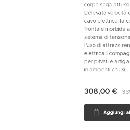
corpo sega affuso
L'elevata velocità d
cavo elettrico, la
frontale morbida a 
sistema di tensio
l'uso di attrezzi 
elettrica il compa
per privati e artigi
in ambienti chiusi.
308,00
€
33
Aggiungi al