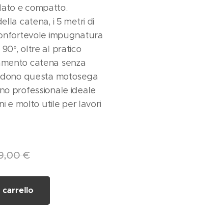
lato e compatto.
ella catena, i 5 metri di
 confortevole impugnatura
90°, oltre al pratico
namento catena senza
rendono questa motosega
gno professionale ideale
ani e molto utile per lavori
9,00
€
 carrello