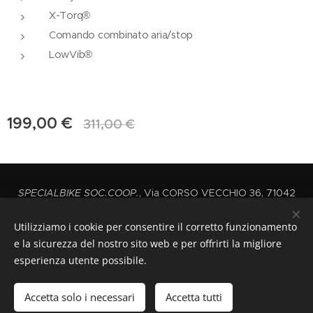
X-Torq®
Comando combinato aria/stop
LowVib®
199,00
€
311,00
€
SPECIALBIKE SOC.COOP.
, Via CORSO VECCHIO 36, 71042
CERIGNOLA,
P.iva: 03444720712
Utilizziamo i cookie per consentire il corretto funzionamento
+39 0885414461 INT2
e la sicurezza del nostro sito web e per offrirti la migliore
Cel.3466734831
esperienza utente possibile.
Cookies
Accetta solo i necessari
Accetta tutti