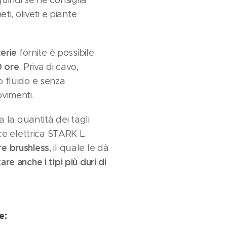
quindi se ne consiglia
eti, oliveti e piante
terie
fornite è possibile
0 ore
. Priva di cavo,
 fluido e senza
vimenti.
a la quantità dei tagli
ice elettrica STARK L
e brushless
, il quale le dà
are anche i tipi più duri di
e: