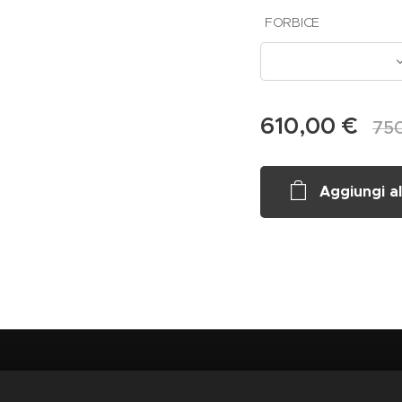
FORBICE
610,00
€
75
Aggiungi al
 SOC.COOP.
, Via CORSO VECCHIO 36, 71042 CERIGNOLA,
P.iva: