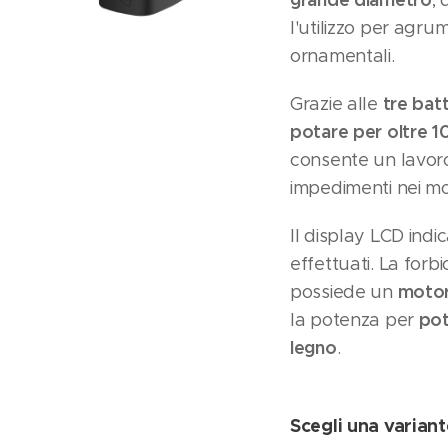
, 
l'utilizzo per agrum
ornamentali.
tre bat
Grazie alle
potare per oltre 1
consente un lavoro
impedimenti nei mo
Il display LCD indic
effettuati. La forb
motor
possiede un
pot
la potenza per
legno
.
Scegli una variant