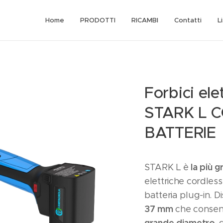
Home
PRODOTTI
RICAMBI
Contatti
L
Forbici ele
STARK L 
BATTERIE
la più 
STARK L è
elettriche cordle
batteria plug-in. D
37 mm
che consente
grande diametro