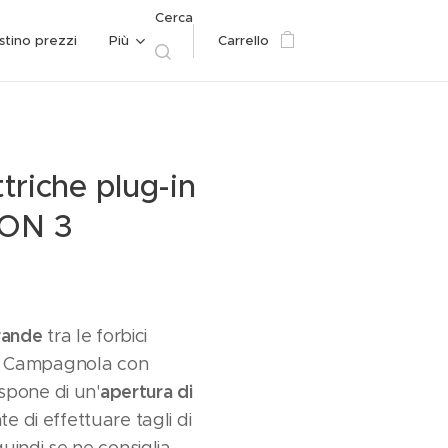
Cerca
istino prezzi
Più
Carrello
ttriche plug-in
CON 3
grande
tra le forbici
ss Campagnola con
apertura di
ispone di un'
 di effettuare tagli di