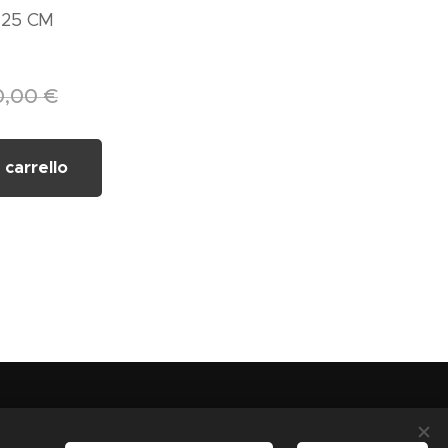
 25 CM
0,00
€
 carrello
 03444720712