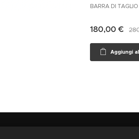
BARRA DI TAGLIO
180,00
€
28
Aggiungi al
 SOC.COOP.
, Via CORSO VECCHIO 36, 71042 CERIGNOLA,
P.iva: