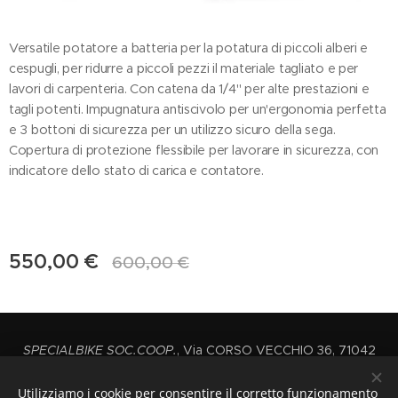
Versatile potatore a batteria per la potatura di piccoli alberi e
cespugli, per ridurre a piccoli pezzi il materiale tagliato e per
lavori di carpenteria. Con catena da 1/4" per alte prestazioni e
tagli potenti. Impugnatura antiscivolo per un'ergonomia perfetta
e 3 bottoni di sicurezza per un utilizzo sicuro della sega.
Copertura di protezione flessibile per lavorare in sicurezza, con
indicatore dello stato di carica e contatore.
550,00
€
600,00
€
SPECIALBIKE SOC.COOP.
, Via CORSO VECCHIO 36, 71042
CERIGNOLA,
P.iva: 03444720712
Utilizziamo i cookie per consentire il corretto funzionamento
+39 0885414461 INT2