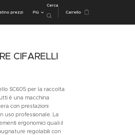
Cerca
istino prezzi
Più
Carrello
E CIFARELLI
llo SC605 per la raccolta
frutti è una macchina
era con prestazioni
n uso professionale. La
ementi ergonomici quali il
mpugnature regolabili con