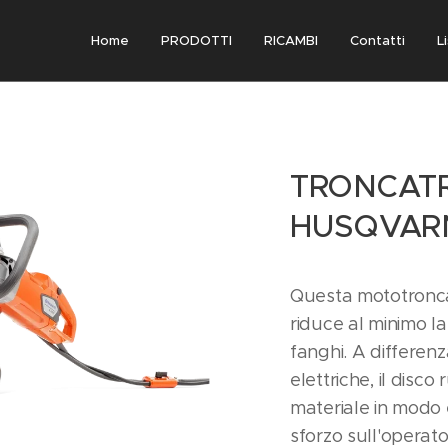
Home
PRODOTTI
RICAMBI
Contatti
L
TRONCATR
HUSQVAR
Questa mototroncat
riduce al minimo l
fanghi. A differenz
elettriche, il disco 
materiale in modo e
sforzo sull'operat