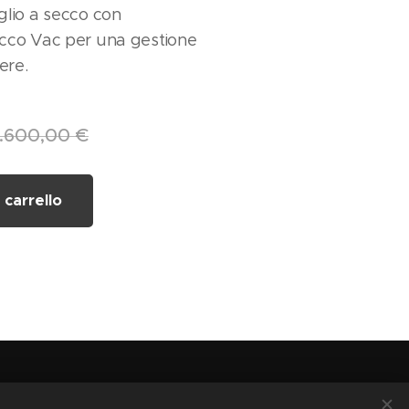
aglio a secco con
tacco Vac per una gestione
vere.
1.600,00
€
 carrello
 03444720712