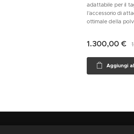
adattabile per il t
l'accessorio di at
ottimale della pol
1.300,00
€
Aggiungi al
 SOC.COOP.
, Via CORSO VECCHIO 36, 71042 CERIGNOLA,
P.iva: