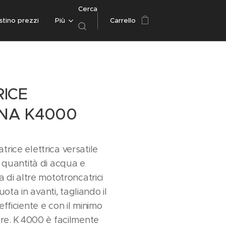
Cerca
istino prezzi
Più
Carrello
ICE
NA K4000
rice elettrica versatile
a quantità di acqua e
a di altre mototroncatrici
ruota in avanti, tagliando il
fficiente e con il minimo
ore. K 4000 è facilmente